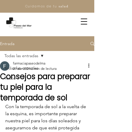
Cuidamos de tu
salud
Entrada
Todas las entradas
farmaciapaseodelma
Todas las entradas
29 abr 2024
2 min de lectura
Consejos para preparar
Todos
tu piel para la
temporada de sol
Con la temporada de sol a la vuelta de 
la esquina, es importante preparar 
nuestra piel para los días soleados y 
asegurarnos de que esté protegida 