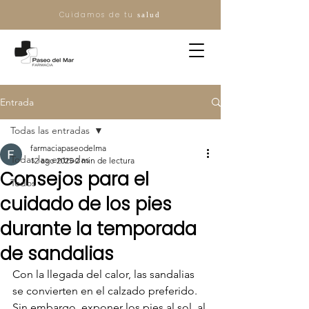
Cuidamos de tu
salud
Entrada
Todas las entradas
farmaciapaseodelma
Todas las entradas
12 ago 2025
2 min de lectura
Consejos para el
Todos
cuidado de los pies
durante la temporada
de sandalias
Con la llegada del calor, las sandalias 
se convierten en el calzado preferido. 
Sin embargo, exponer los pies al sol, al 