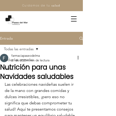
Cuidamos de tu
salud
Entrada
Todas las entradas
farmaciapaseodelma
Todas las entradas
21 dic 2023
1 min de lectura
Nutrición para unas
Todos
Navidades saludables
Las celebraciones navideñas suelen ir 
de la mano con grandes comidas y 
dulces irresistibles, ¡pero eso no 
significa que debas comprometer tu 
salud! Aquí te presentamos consejos 
para mantener un equilibrio saludable 