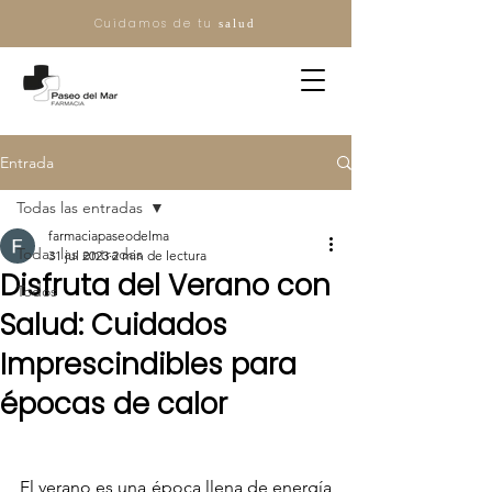
Cuidamos de tu
salud
Entrada
Todas las entradas
farmaciapaseodelma
Todas las entradas
31 jul 2023
2 min de lectura
Disfruta del Verano con
Todos
Salud: Cuidados
Imprescindibles para
épocas de calor
El verano es una época llena de energía 