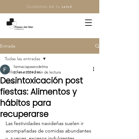
Cuidamos de tu
salud
Entrada
Todas las entradas
farmaciapaseodelma
Todas las entradas
23 ene 2024
2 min de lectura
Desintoxicación post
Todos
fiestas: Alimentos y
hábitos para
recuperarse
Las festividades navideñas suelen ir 
acompañadas de comidas abundantes 
y, a veces, excesos indulgentes. 