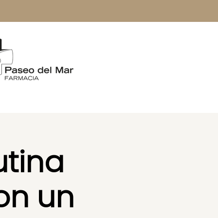
utina
on un