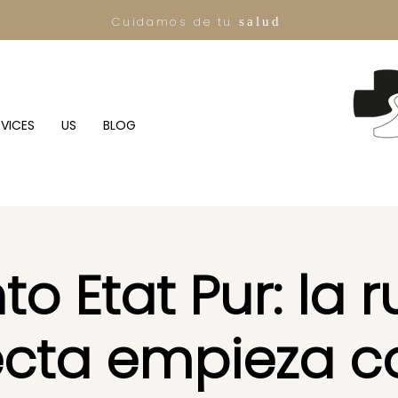
Cuidamos de tu
salud
RVICES
US
BLOG
to Etat Pur: la r
ecta empieza c