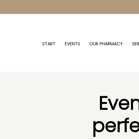
START
EVENTS
OUR PHARMACY
SE
Even
perf